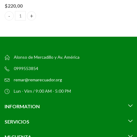
$
220,00
Mesa Redonda Nórdica 100cm +4 sillas quantity
Alonso de Mercadillo y Av. América
0999553854
remar@remarecuador.org
Lun - Virn / 9:00 AM - 5:00 PM
INFORMATION
SERVICIOS
MI CUENTA