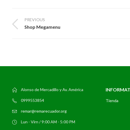
PREVIOUS
Shop Megamenu
INFORMA
Alonso de Mercadillo y Av. América
0999553854
Tienda
remar@remarecuador.org
Lun - Virn / 9:00 AM - 5:00 PM