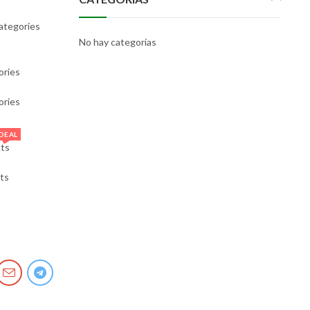
ategories
No hay categorías
ories
ories
DEAL
ts
ts