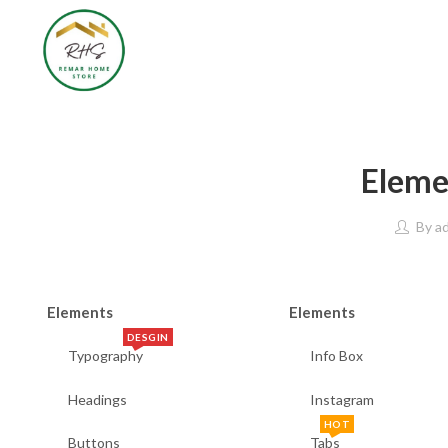
Elem
By
a
Elements
Elements
DESGIN
Typography
Info Box
Headings
Instagram
HOT
Buttons
Tabs