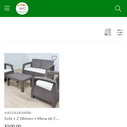
JUEGOS DE RATÁN
Sofá + 2 Sillones + Mesa de Centro CF. Muebles de Jardín y Terraza Ratán PE
$
500,00