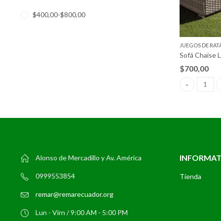
$
400,00
-
$
800,00
JUEGOS DE RAT
$
700,00
Sofá Chaise 
INFORMA
Alonso de Mercadillo y Av. América
0999553854
Tienda
remar@remarecuador.org
Lun - Virn / 9:00 AM - 5:00 PM