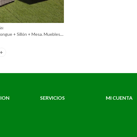
ÁN
Sofá Chaise Longue + Sillón + Mesa. Muebles de Jardín y Terraza
Longue + Sillón + Mesa. Muebles de Jardín y Terraza quantity
TION
SERVICIOS
MI CUENTA