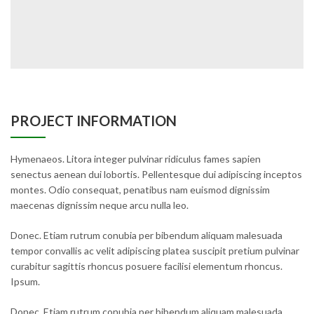
PROJECT INFORMATION
Hymenaeos. Litora integer pulvinar ridiculus fames sapien
senectus aenean dui lobortis. Pellentesque dui adipiscing inceptos
montes. Odio consequat, penatibus nam euismod dignissim
maecenas dignissim neque arcu nulla leo.
Donec. Etiam rutrum conubia per bibendum aliquam malesuada
tempor convallis ac velit adipiscing platea suscipit pretium pulvinar
curabitur sagittis rhoncus posuere facilisi elementum rhoncus.
Ipsum.
Donec. Etiam rutrum conubia per bibendum aliquam malesuada