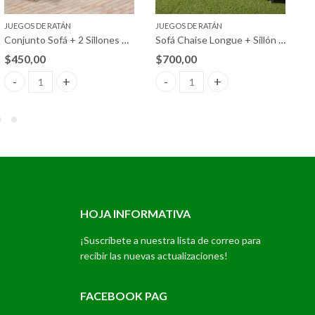
JUEGOS DE RATÁN
JUEGOS DE RATÁN
J
Conjunto Sofá + 2 Sillones + Mesa de Ratán PE. Muebles de Jardín y Terraza
Sofá Chaise Longue + Sillón + Mesa de Ratán. Muebles de Jardín y Terraza
$
450,00
$
700,00
$
izada quantity
Conjunto Sofá + 2 Sillones + Mesa de Ratán PE. Muebles de Jardín 
Sofá Chaise Longue + Sillón + Mes
C
HOJA INFORMATIVA
¡Suscríbete a nuestra lista de correo para
recibir las nuevas actualizaciones!
FACEBOOK PAG