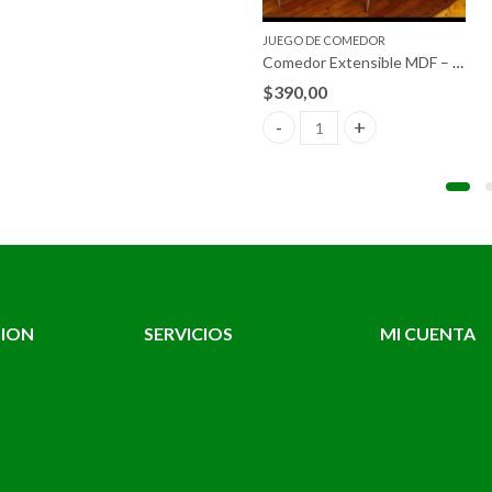
JUEGO DE COMEDOR
Comedor Extensible MDF – Tapizada
$
390,00
tity
Comedor Extensible MDF – Tap
TION
SERVICIOS
MI CUENTA