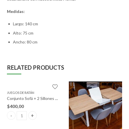
Medidas:
Largo: 140 cm
Alto: 75 cm
Ancho: 80 cm
RELATED PRODUCTS
JUEGOS DE RATÁN
Conjunto Sofá + 2 Sillones + Mesa de Ratán. Muebles de Jardín y Terraza
$
400,00
Muebles de Jardín y Terraza quantity
Conjunto Sofá + 2 Sillones + Mesa de Ratán. Muebles de Jardín 