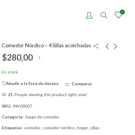
0
Comedor Nórdico – 4 Sillas acolchadas
$
280,00
Comedor Nórdico – 6
Mesa Redonda de
Sillas Tapizadas
Cristal Templado +4
En stock
sillas acolchadas
$
320,00
$
260,00
Añadir a la lista de deseos
Comparar
36
People viewing this product right now!
SKU:
INV00007
Categoría:
Juego de comedor
Etiquetas:
comedor
,
comedor nórdico
,
hogar
,
sillas