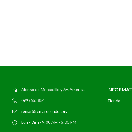
JUEGO DE COMEDOR
Mesa Redonda de Cristal Templado +4 sillas acolchadas
$
260,00
Mesa Redonda de Cristal Templado +4 sillas acolchadas quan
INFORMA
Alonso de Mercadillo y Av. América
0999553854
Tienda
remar@remarecuador.org
Lun - Virn / 9:00 AM - 5:00 PM