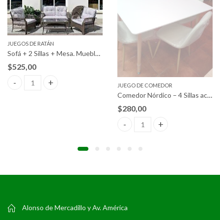
JUEGOS DE RATÁN
Sofá + 2 Sillas + Mesa. Muebles de Jardín y Terraza
$
525,00
JUEGO DE COMEDOR
Sofá + 2 Sillas + Mesa. Muebles de Jardín y Terraza quantity
Comedor Nórdico – 4 Sillas acolchadas
$
280,00
o + 4 sillas quantity
Comedor Nórdico – 4 Sillas aco
Alonso de Mercadillo y Av. América