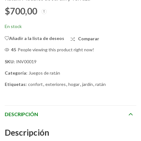
$
700,00
Silla Mecedora
Sofá + 2 Sillas + Mesa.
Tumbona NW.
Muebles de Jardín y
Muebles de
Terraza
$
120,00
$
525,00
En stock
Dormitorio, Jardín o
Terraza
Añadir a la lista de deseos
Comparar
48
People viewing this product right now!
SKU:
INV00019
Categoría:
Juegos de ratán
Etiquetas:
confort
,
exteriores
,
hogar
,
jardín
,
ratán
DESCRIPCIÓN
Descripción