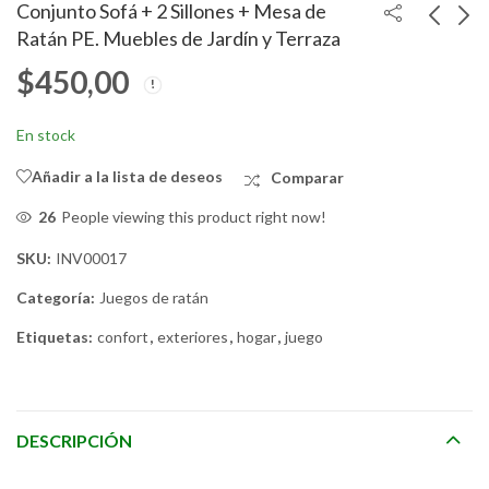
Conjunto Sofá + 2 Sillones + Mesa de
Ratán PE. Muebles de Jardín y Terraza
$
450,00
Conjunto Sofá + 2
Conjunto Mesa + 2
Sillones + Mesa de
Sillones de Ratán PE.
Ratán. Muebles de
Muebles de Jardín y
$
400,00
$
200,00
En stock
Jardín y Terraza
Terraza
Añadir a la lista de deseos
Comparar
39
People viewing this product right now!
SKU:
INV00017
Categoría:
Juegos de ratán
Etiquetas:
confort
,
exteriores
,
hogar
,
juego
DESCRIPCIÓN