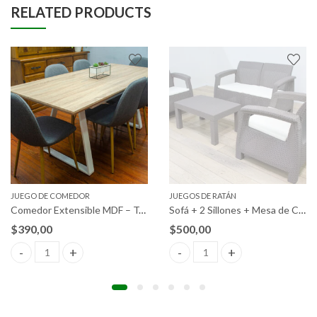
RELATED PRODUCTS
JUEGO DE COMEDOR
JUEGOS DE RATÁN
Comedor Extensible MDF – Tapizada
Sofá + 2 Sillones + Mesa de Centro CF. Muebles de Jardín y Terraza Ratán PE
$
390,00
$
500,00
do +4 sillas acolchadas quantity
Comedor Extensible MDF – Tapizada quantity
Sofá + 2 Sillones + Mesa de Cen