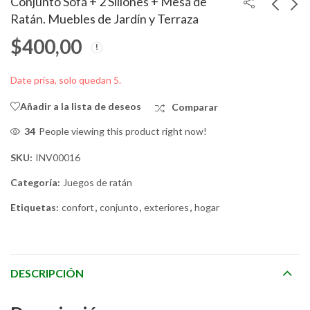
Conjunto Sofá + 2 Sillones + Mesa de
Ratán. Muebles de Jardín y Terraza
$
400,00
Sofá Chaise Longue +
Conjunto Sofá + 2
Sillón + Mesa. Muebles
Sillones + Mesa de
de Jardín y Terraza
Ratán PE. Muebles de
$
700,00
$
450,00
Date prisa, solo quedan 5.
Jardín y Terraza
Añadir a la lista de deseos
Comparar
27
People viewing this product right now!
SKU:
INV00016
Categoría:
Juegos de ratán
Etiquetas:
confort
,
conjunto
,
exteriores
,
hogar
DESCRIPCIÓN