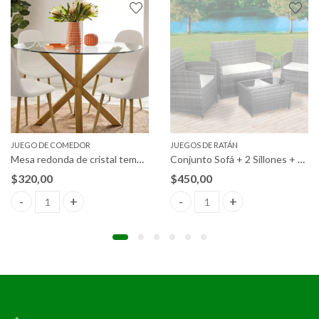
JUEGO DE COMEDOR
JUEGOS DE RATÁN
Mesa redonda de cristal templado + 4 sillas
Conjunto Sofá + 2 Sillones + Mesa de Ratán PE. Muebles de Jardín y Terraza
$
320,00
$
450,00
izada quantity
Mesa redonda de cristal templado + 4 sillas quantity
Conjunto Sofá + 2 Sillones + Me